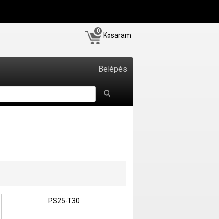
0
Kosaram
Belépés
PS25-T30