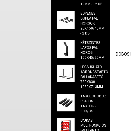
19MM - 12 DB
EGYENES
DUPLA FALI
HORGOK
25X150/45MM
- 2 DB
KÉTSZINTES
LAPOS FALI
HOROG
DOBOS 
150X45/25MM
LECSUKHATÓ
ABRONCSTARTÓ
FALI AKASZTÓ
730X830-
1280X713MM
TÁROLÓDOBOZ
PLAFON
TARTÓK -
3DB/CS
LYUKAS
MULTIFUNKCIÓS
FALI TARTÓ