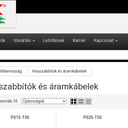
tók
Vásárlás
Letöltések
Karrier
Kapcsolat
Villamosság
Hosszabbítók és áramkábelek
szabbítók és áramkábelek
0 termék 10
PS15-T30
PS25-T50