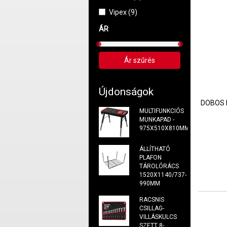
Vipex (9)
ÁR
Újdonságok
DOBOS 
MULTIFUNKCIÓS
MUNKAPAD -
975X510X810MM
ÁLLÍTHATÓ
PLAFON
TÁROLÓRÁCS
1520X1140/737-
990MM
RACSNIS
CSILLAG-
VILLÁSKULCS
SZETT 8-