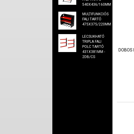
540X436/160MM
MULTIFUNKCIÓS
FALI TARTÓ
475X375/220MM
LECSUKHATÓ
TRIPLA FALI
POLC TARTÓ
DOBOS 
431X381MM -
2DB/CS