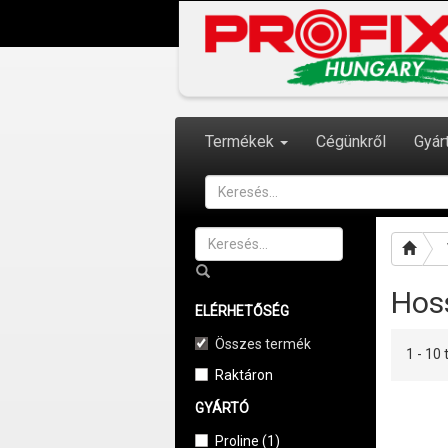
Termékek
Cégünkről
Gyár
Hos
ELÉRHETŐSÉG
Összes termék
1 - 1
Raktáron
GYÁRTÓ
Proline (1)