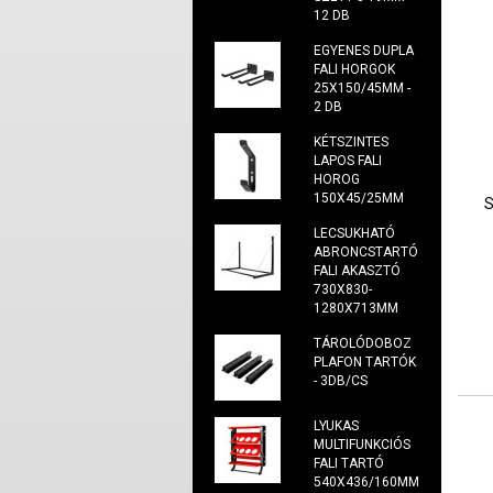
12 DB
EGYENES DUPLA
FALI HORGOK
25X150/45MM -
2 DB
KÉTSZINTES
LAPOS FALI
HOROG
150X45/25MM
LECSUKHATÓ
ABRONCSTARTÓ
FALI AKASZTÓ
730X830-
1280X713MM
TÁROLÓDOBOZ
PLAFON TARTÓK
- 3DB/CS
LYUKAS
MULTIFUNKCIÓS
FALI TARTÓ
540X436/160MM