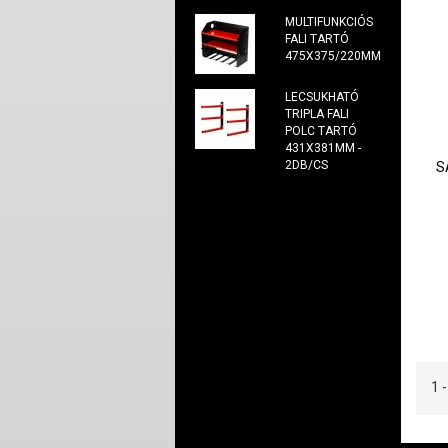
MULTIFUNKCIÓS
FALI TARTÓ
475X375/220MM
LECSUKHATÓ
TRIPLA FALI
POLC TARTÓ
431X381MM -
2DB/CS
S
1 