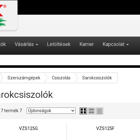
tók
Vásárlás
Letöltések
Karrier
Kapcsolat
Szerszámgépek
Csiszolás
Sarokcsiszolók
rokcsiszolók
- 7 termék 7
VZS125G
VZS125F