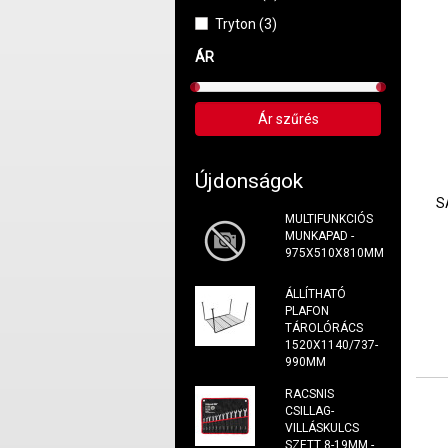
Tryton (3)
ÁR
Újdonságok
S
MULTIFUNKCIÓS
MUNKAPAD -
975X510X810MM
ÁLLÍTHATÓ
PLAFON
TÁROLÓRÁCS
1520X1140/737-
990MM
RACSNIS
CSILLAG-
VILLÁSKULCS
SZETT 8-19MM -