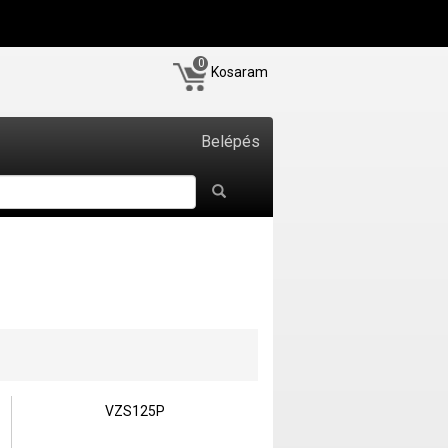
0
Kosaram
Belépés
VZS125P