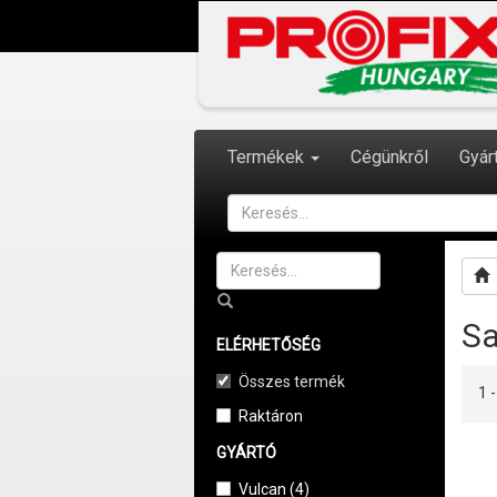
Termékek
Cégünkről
Gyár
Sa
ELÉRHETŐSÉG
Összes termék
1 
Raktáron
GYÁRTÓ
Vulcan (4)