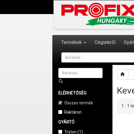
Termékek
Cégünkről
Gyár
Kev
ELÉRHETŐSÉG
Összes termék
1 - 1
Raktáron
GYÁRTÓ
Tryton (1)