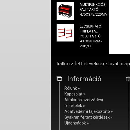
MULTIFUNKCIÓS
FALI TARTÓ
475X375/220MM
LECSUKHATÓ
TRIPLA FALI
POLC TARTÓ
431X381MM -
2DB/CS
Iratkozz fel hírlevelünkre további ajá
Információ
Rólunk »
Kapcsolat »
Általános szerződési
feltételek »
Adatvédelmi tájékoztató »
Gyakran feltett kérdések »
Újdonságok »