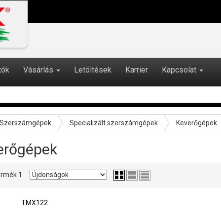
tók
Vásárlás
Letöltések
Karrier
Kapcsolat
Szerszámgépek
Specializált szerszámgépek
Keverőgépek
erőgépek
 termék 1
TMX122