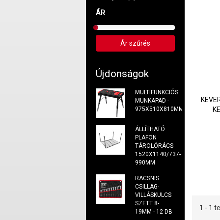
ÁR
Újdonságok
MULTIFUNKCIÓS
KEVE
MUNKAPAD -
975X510X810MM
K
ÁLLÍTHATÓ
PLAFON
TÁROLÓRÁCS
1520X1140/737-
990MM
RACSNIS
CSILLAG-
VILLÁSKULCS
SZETT 8-
1 - 1
19MM - 12 DB