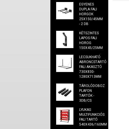
EGYENES
DUPLA FALI
HORGOK
25X150/45MM
- 2 DB
KÉTSZINTES
LAPOS FALI
HOROG
150X45/25MM
LECSUKHATÓ
ABRONCSTARTÓ
FALI AKASZTÓ
730X830-
1280X713MM
TÁROLÓDOBOZ
PLAFON
TARTÓK -
3DB/CS
LYUKAS
MULTIFUNKCIÓS
FALI TARTÓ
540X436/160MM