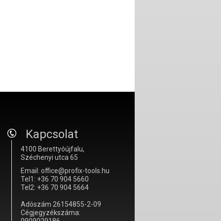
Kapcsolat
4100 Berettyóújfalu,
Széchenyi utca 65
Email: office@profix-tools.hu
Tel1: +36 70 904 5660
Tel2: +36 70 904 5664
Adószám 26154855-2-09
Cégjegyzékszáma: