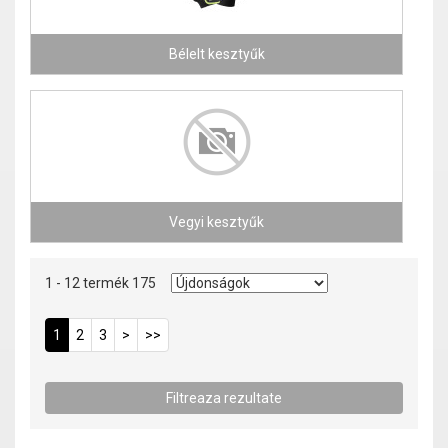
Bélelt kesztyűk
Vegyi kesztyűk
1 - 12 termék 175
1
2
3
>
>>