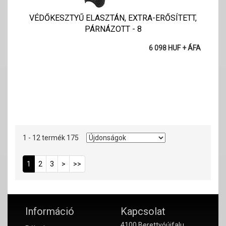
VÉDŐKESZTYŰ ELASZTÁN, EXTRA-ERŐSÍTETT,
PÁRNÁZOTT - 8
6 098 HUF + ÁFA
1 - 12 termék 175
1
2
3
>
>>
Információ
Kapcsolat
4100 Berettyóújfalu,