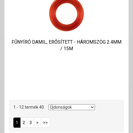
FŰNYÍRÓ DAMIL, ERŐSÍTETT - HÁROMSZÖG 2.4MM
/ 15M
1 - 12 termék 40
1
2
3
>
>>