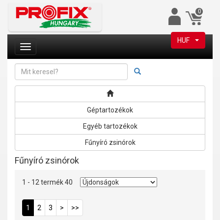
0
HUF
Géptartozékok
Egyéb tartozékok
Fűnyíró zsinórok
Fűnyíró zsinórok
1 - 12 termék 40
1
2
3
>
>>