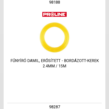
98188
FŰNYÍRÓ DAMIL, ERŐSÍTETT - BORDÁZOTT-KEREK
2.4MM / 15M
98287