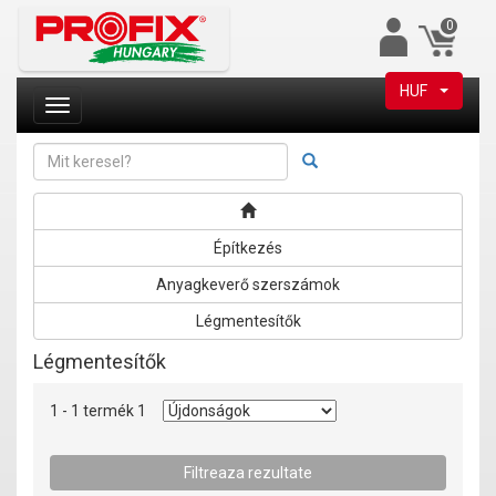
0
HUF
Építkezés
Anyagkeverő szerszámok
Légmentesítők
Légmentesítők
1 - 1 termék 1