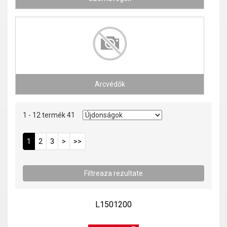
Arcvédők
1 - 12 termék 41
1
2
3
>
>>
L1501200