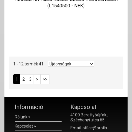
(L1540500 - NEK)
1 - 12 termék 41
1
2
3
>
>>
Információ
Kapcsolat
4100 Berettyóújfalu,
Rólunk »
Széchenyi utca 65
Kapcsolat »
Email: office@profix-