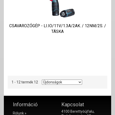
CSAVAROZÓGÉP - LI.IO/11V/1.3A/2AK. / 12NM/2S. /
TÁSKA
1 - 12 termék 12
Információ
Kapcsolat
4100 Berettyóújfalu,
Rólunk »