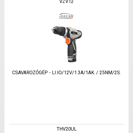
VZV12
CSAVAROZÓGÉP - LI.IO/12V/1.3A/1AK. / 25NM/2S.
THV20UL