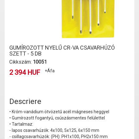
GUMÍROZOTT NYELŰ CR-VA CSAVARHÚZÓ
SZETT - 5 DB
Cikkszám:
10051
+Áfa
2 394 HUF
Descriere
• Króm-vanádium ötvözetű acél mágneses heggyel
• Gumírozott fogantyú, csúszásmentes felülettel
• Tartalmaz:
- lapos csavarhúzók: 4x100, 5x125, 6x150 mm
- csillagcsavarhúzók: (PH): PH1x100, PH2x150 mm