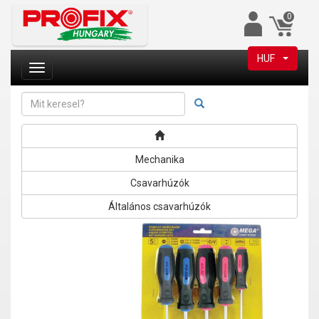
0
HUF
Mechanika
Csavarhúzók
Általános csavarhúzók