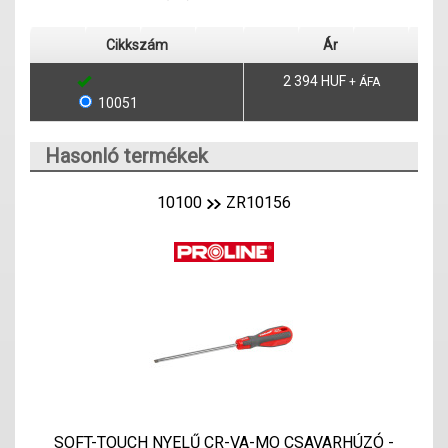
Cikkszám
Ár
2 394 HUF
+ ÁFA
10051
Hasonló termékek
10100
ZR10156
SOFT-TOUCH NYELŰ CR-VA-MO CSAVARHÚZÓ -