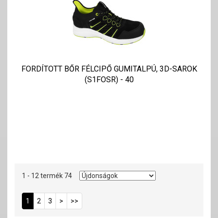
FORDÍTOTT BŐR FÉLCIPŐ GUMITALPÚ, 3D-SAROK
(S1FOSR) - 40
1 - 12 termék 74
1
2
3
>
>>