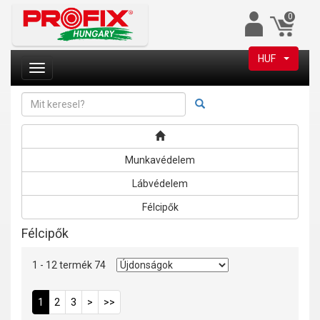
0
HUF
Munkavédelem
Lábvédelem
Félcipők
Félcipők
1 - 12 termék 74
1
2
3
>
>>