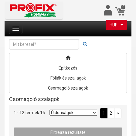
0
HUF
Építkezés
Fóliák és szallagok
Csomagoló szalagok
Csomagoló szalagok
1 - 12 termék 16
1
2
>