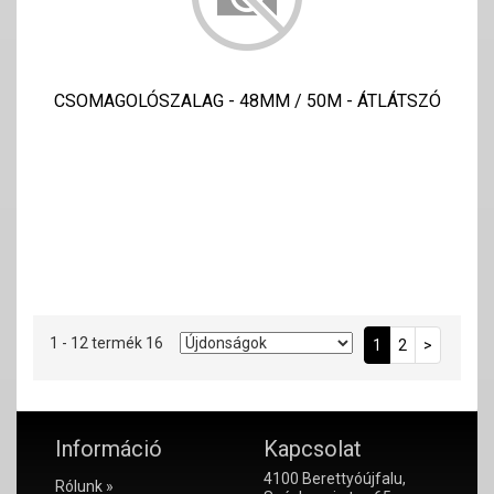
CSOMAGOLÓSZALAG - 48MM / 50M - ÁTLÁTSZÓ
1 - 12 termék 16
1
2
>
Információ
Kapcsolat
4100 Berettyóújfalu,
Rólunk »