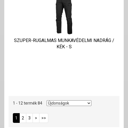
SZUPER-RUGALMAS MUNKAVÉDELMI NADRÁG /
KÉK - S
1 - 12 termék 84
1
2
3
>
>>