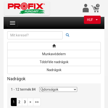
0
HUF
Munkavédelem
Többféle nadrágok
Nadrágok
Nadrágok
1 - 12 termék 84
1
2
3
>
>>