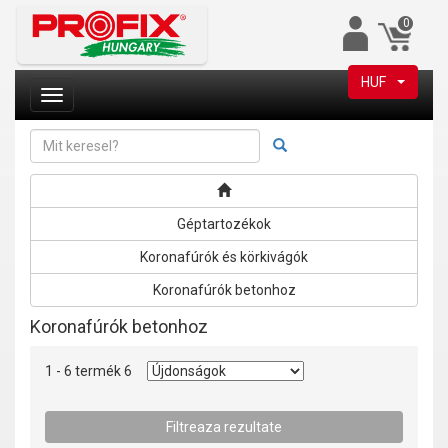
0
HUF
Géptartozékok
Koronafúrók és körkivágók
Koronafúrók betonhoz
Koronafúrók betonhoz
1 - 6 termék 6