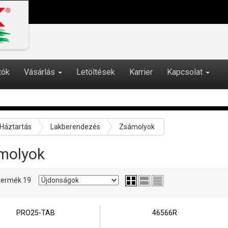
tók
Vásárlás
Letöltések
Karrier
Kapcsolat
Háztartás
Lakberendezés
Zsámolyok
molyok
2 termék 19
PRO25-TAB
46566R