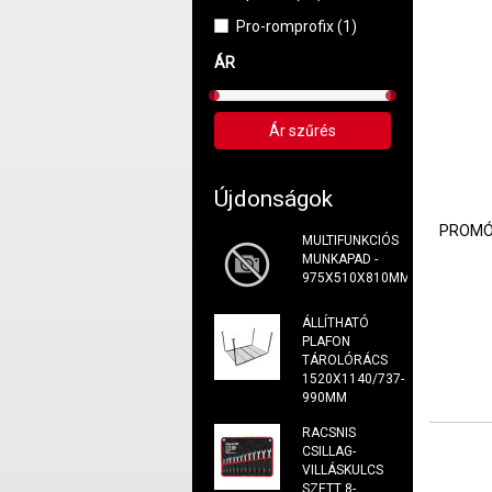
Pro-romprofix (1)
ÁR
Újdonságok
PROMÓ
MULTIFUNKCIÓS
MUNKAPAD -
975X510X810MM
ÁLLÍTHATÓ
PLAFON
TÁROLÓRÁCS
1520X1140/737-
990MM
RACSNIS
CSILLAG-
VILLÁSKULCS
SZETT 8-