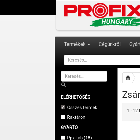
Termékek
Cégünkről
Gyár
Zsá
ELÉRHETŐSÉG
Összes termék
1 - 1
Raktáron
GYÁRTÓ
Rpx-tab (18)