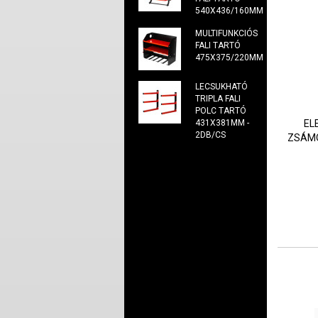
540X436/160MM
MULTIFUNKCIÓS
FALI TARTÓ
475X375/220MM
LECSUKHATÓ
TRIPLA FALI
POLC TARTÓ
EL
431X381MM -
2DB/CS
ZSÁMO