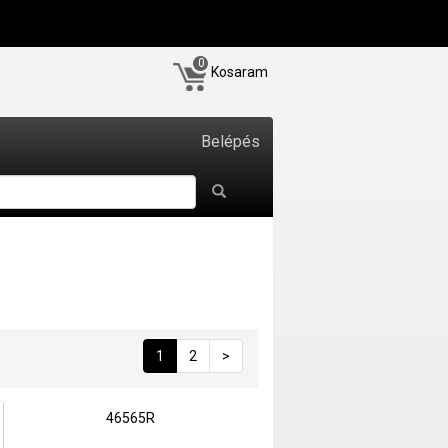
0
Kosaram
Belépés
1
2
>
46565R