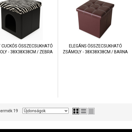
T CUCKÓS ÖSSZECSUKHATÓ
ELEGÁNS ÖSSZECSUKHATÓ
LY - 38X38X38CM / ZEBRA
ZSÁMOLY - 38X38X38CM / BARNA
2 termék 19