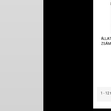
ÁLLA
ZSÁMO
1 - 1