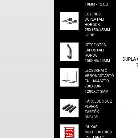
19MM - 12 DB
EGYENES
DUPLA FALI
HORGOK
25X150/45MM
- 2 DB
KÉTSZINTES
LAPOS FALI
HOROG
DUPLA 
150X45/25MM
LECSUKHATÓ
ABRONCSTARTÓ
FALI AKASZTÓ
730X830-
1280X713MM
TÁROLÓDOBOZ
PLAFON
TARTÓK -
3DB/CS
LYUKAS
MULTIFUNKCIÓS
FALI TARTÓ