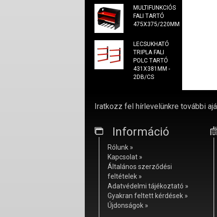
MULTIFUNKCIÓS
FALI TARTÓ
475X375/220MM
LECSUKHATÓ
TRIPLA FALI
POLC TARTÓ
431X381MM -
2DB/CS
Iratkozz fel hírlevelünkre további ajá
Információ
Rólunk »
Kapcsolat »
Általános szerződési
feltételek »
Adatvédelmi tájékoztató »
Gyakran feltett kérdések »
Újdonságok »