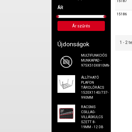
15187
ÁR
15186
1 - 2
Újdonságok
MULTIFUNKCIÓS
MUNKAPAD -
975X510X810MM
ÁLLÍTHATÓ
PLAFON
TÁROLÓRÁCS
1520X1140/737-
990MM
RACSNIS
CSILLAG-
VILLÁSKULCS
SZETT 8-
19MM - 12 DB