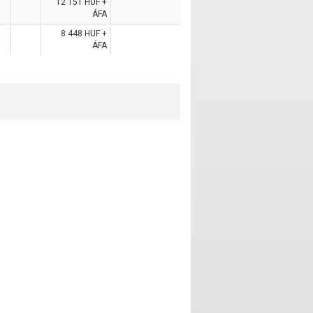
12 151 HUF +
ÁFA
8 448 HUF +
ÁFA