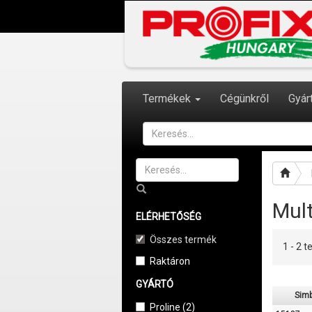
Termékek
Cégünkről
Gyár
Mul
ELÉRHETŐSÉG
Összes termék
1 - 2
Raktáron
GYÁRTÓ
Simb
Proline (2)