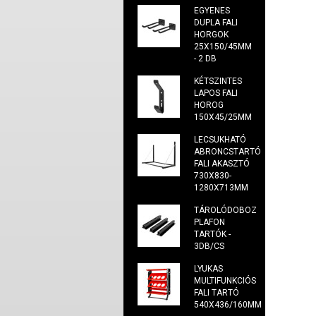
EGYENES
DUPLA FALI
HORGOK
25X150/45MM
- 2 DB
KÉTSZINTES
LAPOS FALI
HOROG
150X45/25MM
LECSUKHATÓ
ABRONCSTARTÓ
FALI AKASZTÓ
730X830-
1280X713MM
TÁROLÓDOBOZ
PLAFON
TARTÓK -
3DB/CS
LYUKAS
MULTIFUNKCIÓS
FALI TARTÓ
540X436/160MM