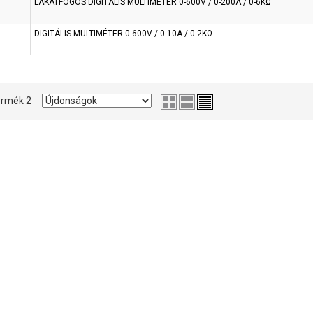
LAKATFOGÓS DIGITÁLIS MULTIMÉTER 0-600V / 0-200A / 0-6KΩ
DIGITÁLIS MULTIMÉTER 0-600V / 0-10A / 0-2KΩ
 termék 2