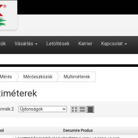
tók
Vásárlás
Letöltések
Karrier
Kapcsolat
Mérés
Mérőeszközök
Multiméterek
timéterek
 termék 2
ol
Denumire Produs