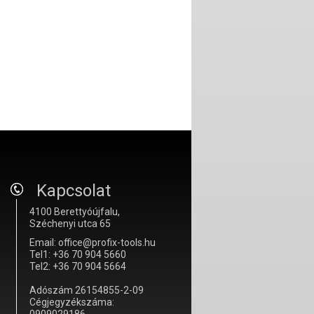
Kapcsolat
4100 Berettyóújfalu,
Széchenyi utca 65
Email: office@profix-tools.hu
Tel1: +36 70 904 5660
Tel2: +36 70 904 5664
Adószám 26154855-2-09
Cégjegyzékszáma: