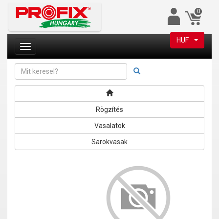
0
HUF
Rögzítés
Vasalatok
Sarokvasak