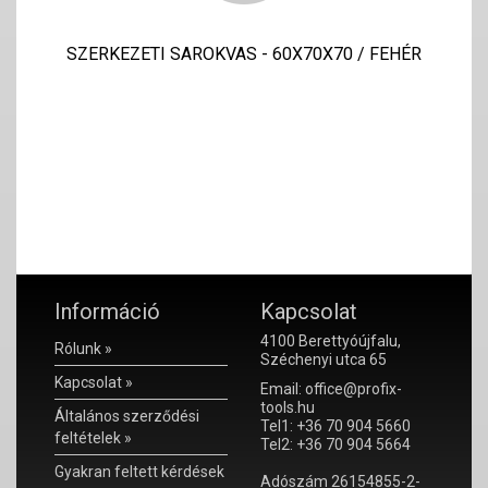
SZERKEZETI SAROKVAS - 60X70X70 / FEHÉR
Információ
Kapcsolat
4100 Berettyóújfalu,
Rólunk »
Széchenyi utca 65
Kapcsolat »
Email: office@profix-
tools.hu
Általános szerződési
Tel1: +36 70 904 5660
feltételek »
Tel2: +36 70 904 5664
Gyakran feltett kérdések
Adószám 26154855-2-