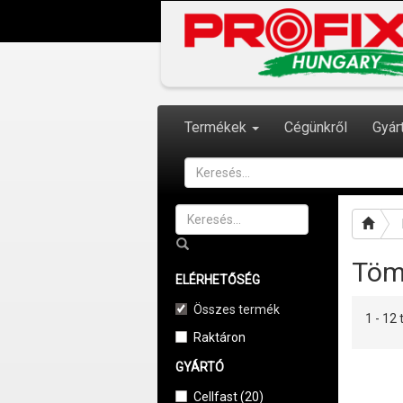
Termékek
Cégünkről
Gyár
Töm
ELÉRHETŐSÉG
Összes termék
1 - 1
Raktáron
GYÁRTÓ
Cellfast (20)