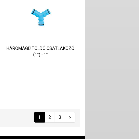
HÁROMÁGÚ TOLDÓ CSATLAKOZÓ
(1") - 1"
1
2
3
>