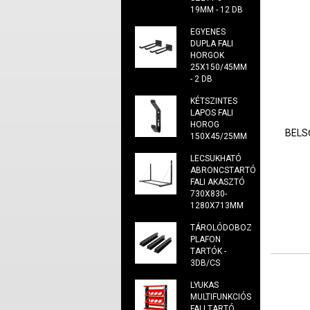
19MM - 12 DB
EGYENES
DUPLA FALI
HORGOK
25X150/45MM
- 2 DB
KÉTSZINTES
LAPOS FALI
HOROG
BELS
150X45/25MM
LECSUKHATÓ
ABRONCSTARTÓ
FALI AKASZTÓ
730X830-
1280X713MM
TÁROLÓDOBOZ
PLAFON
TARTÓK -
3DB/CS
LYUKAS
MULTIFUNKCIÓS
FALI TARTÓ