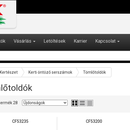
tók
Vásárlás
Letöltések
Karrier
Kapcsolat
Kertészet
Kerti öntöző serszámok
Tömlőtoldók
lőtoldók
2 termék 28
CF53235
CF53200