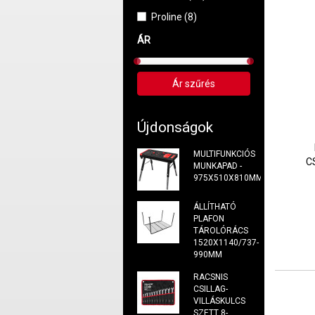
Proline (8)
ÁR
Újdonságok
MULTIFUNKCIÓS
C
MUNKAPAD -
975X510X810MM
ÁLLÍTHATÓ
PLAFON
TÁROLÓRÁCS
1520X1140/737-
990MM
RACSNIS
CSILLAG-
VILLÁSKULCS
SZETT 8-