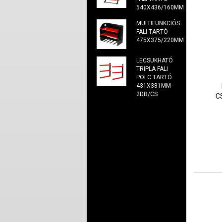
540X436/160MM
MULTIFUNKCIÓS
FALI TARTÓ
475X375/220MM
LECSUKHATÓ
TRIPLA FALI
POLC TARTÓ
431X381MM -
2DB/CS
C