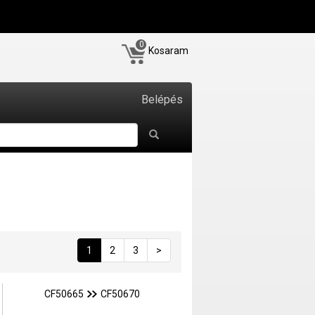
0
Kosaram
Belépés
1
2
3
>
CF50665
CF50670