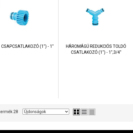
 CSAPCSATLAKOZÓ (1") - 1"
HÁROMÁGÚ REDUKCIÓS TOLDÓ
CSATLAKOZÓ (1") - 1",3/4"
2 termék 28